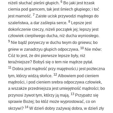
6
niżeli słuchać pieśni głupich.
Bo jaki jest trzask
ciernia pod garncem, tak jest śmiech głupiego; i toć
7
jest marność.
Zaiste ucisk przywodzi mądrego do
8
szaleństwa, a dar zaślepia serce.
Lepsze jest
dokończenie rzeczy, niżeli początek jej; lepszy jest
człowiek cierpliwego ducha, niż ducha wyniosłego.
9
Nie bądź porywczy w duchu twym do gniewu; bo
10
gniew w zanadrzyu głupich odpoczywa.
Nie mów:
Cóż to jest, że dni pierwsze lepsze były, niż
teraźniejsze? Bobyś się o tem nie mądrze pytał.
11
Dobra jest mądrość przy majętności,i jest pożteczna
12
tym, którzy widzą słońce.
Albowiem pod cieniem
mądrości, i pod cieniem srebra odpoczywa człowiek,
a wszakże przedniejsza jest umiejętność mądrości; bo
13
przynosi żywot tym, którzy ją mają.
Przypatrz się
sprawie Bożej; bo któż może wyprostować, co on
14
skrzywi?
W dzień dobry zażywaj dobra, w dzień zły