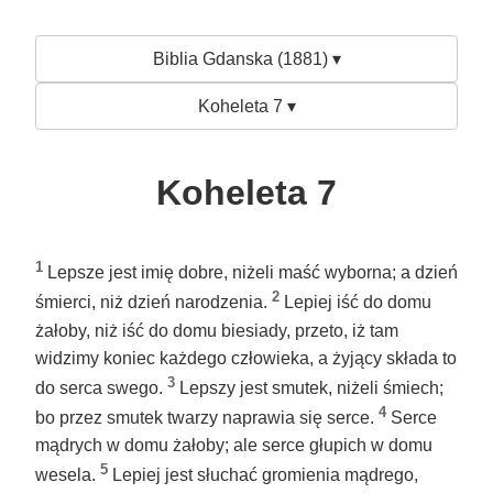
Biblia Gdanska (1881) ▾
Koheleta 7 ▾
Koheleta 7
1
Lepsze jest imię dobre, niżeli maść wyborna; a dzień
2
śmierci, niż dzień narodzenia.
Lepiej iść do domu
żałoby, niż iść do domu biesiady, przeto, iż tam
widzimy koniec każdego człowieka, a żyjący składa to
3
do serca swego.
Lepszy jest smutek, niżeli śmiech;
4
bo przez smutek twarzy naprawia się serce.
Serce
mądrych w domu żałoby; ale serce głupich w domu
5
wesela.
Lepiej jest słuchać gromienia mądrego,