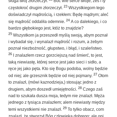
sługa twój złorzeczył.
Boć wie serce twoje, żeś i ty
23
częstokroć drugim złorzeczył.
Wszystkiegom tego
doświadczył mądrością, i rzekłem: Będę mądrym; aleć
24
się mądrość oddaliła odemnie.
A co dalekiego, i co
bardzo głębokiego jest, któż to znajdzie?
25
Wszystkom ja przeszedł myślą swoją, abym poznał
i wybadał się, i wynalazł mądrość i rozum, a żebym
poznał niezbożność, głupstwo, i błąd, i szaleństwo.
26
I znalazłem rzecz gorzciejszą nad śmierć, to jest,
taką niewiastę, której serce jest jako sieci i sidło, a
ręce jej jako pęta. Kto się Bogu podoba, wolny będzie
27
od niej; ale grzesznik będzie od niej pojmany.
Otom
to znalazł, (mówi kaznodzieja,) stosując jedno z
28
drugiem, abym doszedł umiejętności.
Czego zaś
nad to szukała dusza moja, tedym nie znalazł. Męża
jednego z tysiąca znalazłem; alem niewiasty między
29
temi wszystkiemi nie znalazł.
To tylko obacz, com
znalazł, że stworzył Bóg człowieka dobrego; ale oni