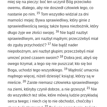
miej się na pieczy: boć ten uczynił Bóg przeciwko
owemu, dlatego, aby nie doszedł człowiek tego, co
15
nastanie po nim.
Tom wszystko widział za dni
marności mojej: Bywa sprawiedliwy, który ginie z
sprawiedliwością swoją; także bywa niezbożnik, który
16
długo żyje we złości swojej.
Nie bądź nazbyt
sprawiedliwym, ani nazbyt mądrym; przeczżebyś miał
17
do zguby przychodzić?
Nie bądź nader
niepobożnym, ani nazbyt głupim; przeczżebyś miał
18
umrzeć przed czasem swoim?
Dobra jest, abyś się
owego trzymał, a tego się nie puszczał; kto się boi
19
Boga, uchodzi tego wszystkiego.
Mądrość umacnia
mądrego więcej, niżeli dziesięć książąt, którzy są w
20
mieście.
Zaiste niemasz człowieka sprawiedliwego
21
na ziemi, któryby czynił dobrze, a nie grzeszył.
Nie
do wszystkich też słów, które mówią ludzie przykładaj
serca twego; i niech cię to nie obchodzi, choćciby i
22