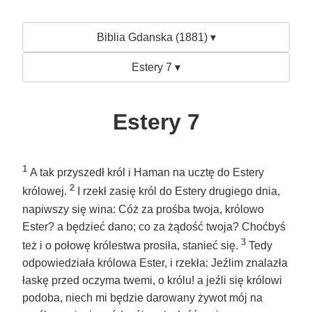
Biblia Gdanska (1881) ▾
Estery 7 ▾
Estery 7
1
A tak przyszedł król i Haman na ucztę do Estery
2
królowej.
I rzekł zasię król do Estery drugiego dnia,
napiwszy się wina: Cóż za prośba twoja, królowo
Ester? a będzieć dano; co za żądość twoja? Choćbyś
3
też i o połowę królestwa prosiła, stanieć się.
Tedy
odpowiedziała królowa Ester, i rzekła: Jeźlim znalazła
łaskę przed oczyma twemi, o królu! a jeźli się królowi
podoba, niech mi będzie darowany żywot mój na