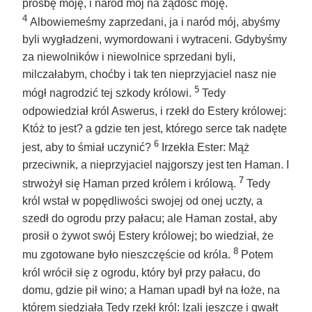
prośbę moję, i naród mój na żądość moję.
4
Albowiemeśmy zaprzedani, ja i naród mój, abyśmy
byli wygładzeni, wymordowani i wytraceni. Gdybyśmy
za niewolników i niewolnice sprzedani byli,
milczałabym, choćby i tak ten nieprzyjaciel nasz nie
5
mógł nagrodzić tej szkody królowi.
Tedy
odpowiedział król Aswerus, i rzekł do Estery królowej:
Któż to jest? a gdzie ten jest, którego serce tak nadęte
6
jest, aby to śmiał uczynić?
Irzekła Ester: Mąż
przeciwnik, a nieprzyjaciel najgorszy jest ten Haman. I
7
strwożył się Haman przed królem i królową.
Tedy
król wstał w popędliwości swojej od onej uczty, a
szedł do ogrodu przy pałacu; ale Haman został, aby
prosił o żywot swój Estery królowej; bo wiedział, że
8
mu zgotowane było nieszczęście od króla.
Potem
król wrócił się z ogrodu, który był przy pałacu, do
domu, gdzie pił wino; a Haman upadł był na łoże, na
którem siedziała Tedy rzekł król: Izali jeszcze i gwałt