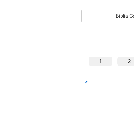
Biblia G
1
2
<