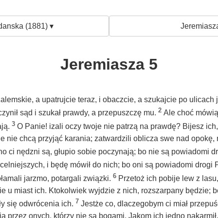
danska (1881) ▾
Jeremiasza
Jeremiasza 5
lemskie, a upatrujcie teraz, i obaczcie, a szukajcie po ulicach j
2
y czynił sąd i szukał prawdy, a przepuszczę mu.
Ale choć mówią:
3
ają.
O Panie! izali oczy twoje nie patrzą na prawdę? Bijesz ich, 
e nie chcą przyjąć karania; zatwardzili oblicza swe nad opokę, 
o ci nędzni są, głupio sobie poczynają; bo nie są powiadomi dr
celniejszych, i będę mówił do nich; bo oni są powiadomi drogi 
6
łamali jarzmo, potargali związki.
Przetoż ich pobije lew z las
ie u miast ich. Ktokolwiek wyjdzie z nich, rozszarpany będzie; 
7
ły się odwrócenia ich.
Jestże co, dlaczegobym ci miał przepu
ają przez onych, którzy nie są bogami. Jakom ich jedno nakarmił