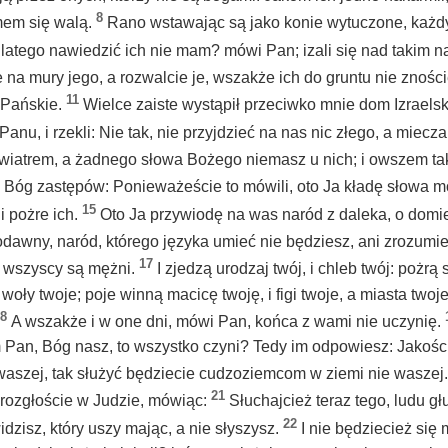
8
em się walą.
Rano wstawając są jako konie wytuczone, każdy
 dlatego nawiedzić ich nie mam? mówi Pan; izali się nad takim
na mury jego, a rozwalcie je, wszakże ich do gruntu nie znoście;
11
 Pańskie.
Wielce zaiste wystąpił przeciwko mnie dom Izraelsk
anu, i rzekli: Nie tak, nie przyjdzieć na nas nic złego, a miecz
 wiatrem, a żadnego słowa Bożego niemasz u nich; i owszem ta
 Bóg zastępów: Ponieważeście to mówili, oto Ja kładę słowa mo
15
 i pożre ich.
Oto Ja przywiodę na was naród z daleka, o domie
odawny, naród, którego języka umieć nie będziesz, ani zrozumi
17
, wszyscy są mężni.
I zjedzą urodzaj twój, i chleb twój: pożrą
i woły twoje; poje winną macicę twoję, i figi twoje, a miasta twoj
8
A wszakże i w one dni, mówi Pan, końca z wami nie uczynię.
Pan, Bóg nasz, to wszystko czyni? Tedy im odpowiesz: Jakoście
aszej, tak służyć będziecie cudzoziemcom w ziemi nie waszej
21
ozgłoście w Judzie, mówiąc:
Słuchajcież teraz tego, ludu gł
22
idzisz, który uszy mając, a nie słyszysz.
I nie będziecież się