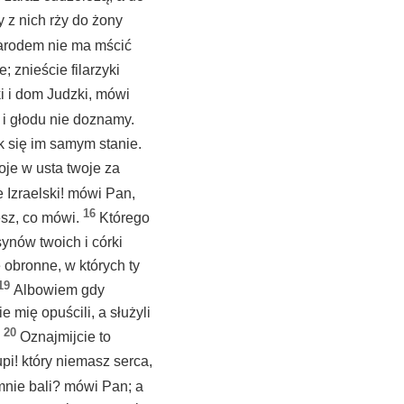
 z nich rży do żony
 narodem nie ma mścić
 znieście filarzyki
i i dom Judzki, mówi
a i głodu nie doznamy.
k się im samym stanie.
je w usta twoje za
 Izraelski! mówi Pan,
16
esz, co mówi.
Którego
 synów twoich i córki
e obronne, w których ty
19
Albowiem gdy
 mię opuścili, a służyli
20
.
Oznajmijcie to
upi! który niemasz serca,
 mnie bali? mówi Pan; a