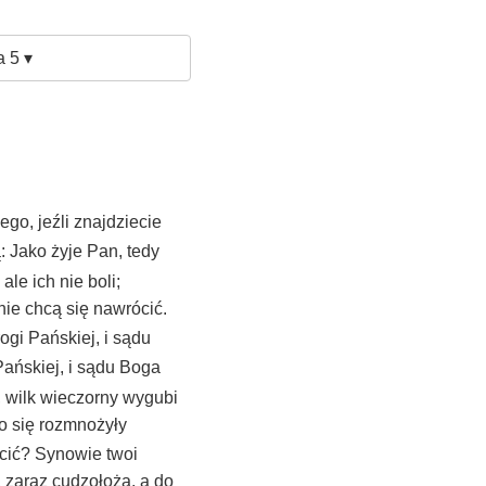
 5 ▾
ego, jeźli znajdziecie
 Jako żyje Pan, tedy
ale ich nie boli;
nie chcą się nawrócić.
ogi Pańskiej, i sądu
Pańskiej, i sądu Boga
u, wilk wieczorny wygubi
bo się rozmnożyły
ścić? Synowie twoi
, zaraz cudzołożą, a do