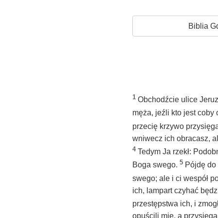
Biblia G
1
Obchodźcie ulice Jeruza
męża, jeźli kto jest cob
przecię krzywo przysięg
wniwecz ich obracasz, al
4
Tedym Ja rzekł: Podobn
5
Boga swego.
Pójdę do 
swego; ale i ci wespół po
ich, lampart czyhać będz
przestępstwa ich, i zmog
opuścili mię, a przysięg