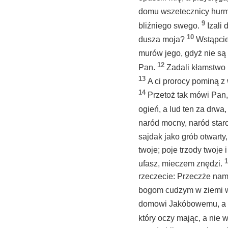
domu wszetecznicy hurm
9
bliźniego swego.
Izali
10
dusza moja?
Wstąpcie 
murów jego, gdyż nie są
12
Pan.
Zadali kłamstwo P
13
A ci prorocy pominą z
14
Przetoż tak mówi Pan,
ogień, a lud ten za drwa,
naród mocny, naród star
sajdak jako grób otwarty
twoje; poje trzody twoje 
1
ufasz, mieczem znędzi.
rzeczecie: Przeczże nam 
bogom cudzym w ziemi w
domowi Jakóbowemu, a r
który oczy mając, a nie w