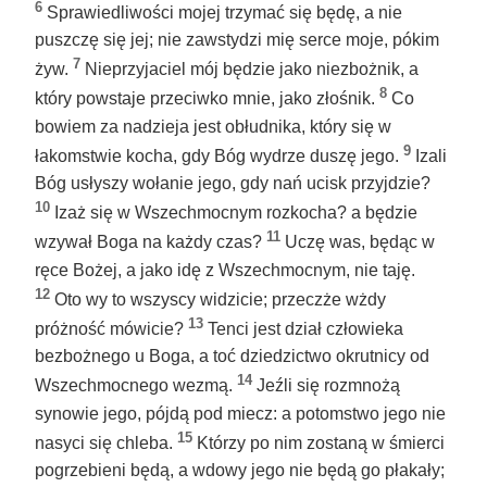
6
Sprawiedliwości mojej trzymać się będę, a nie
puszczę się jej; nie zawstydzi mię serce moje, pókim
7
żyw.
Nieprzyjaciel mój będzie jako niezbożnik, a
8
który powstaje przeciwko mnie, jako złośnik.
Co
bowiem za nadzieja jest obłudnika, który się w
9
łakomstwie kocha, gdy Bóg wydrze duszę jego.
Izali
Bóg usłyszy wołanie jego, gdy nań ucisk przyjdzie?
10
Izaż się w Wszechmocnym rozkocha? a będzie
11
wzywał Boga na każdy czas?
Uczę was, będąc w
ręce Bożej, a jako idę z Wszechmocnym, nie taję.
12
Oto wy to wszyscy widzicie; przeczże wżdy
13
próżność mówicie?
Tenci jest dział człowieka
bezbożnego u Boga, a toć dziedzictwo okrutnicy od
14
Wszechmocnego wezmą.
Jeźli się rozmnożą
synowie jego, pójdą pod miecz: a potomstwo jego nie
15
nasyci się chleba.
Którzy po nim zostaną w śmierci
pogrzebieni będą, a wdowy jego nie będą go płakały;