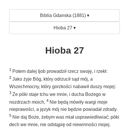
Biblia Gdanska (1881) ▾
Hioba 27 ▾
Hioba 27
1
Potem dalej Ijob prowadził rzecz swoję, i rzekł:
2
Jako żyje Bóg, który odrzucił sąd mój, a
Wszechmocny, który gorzkości nabawił duszy mojej:
3
Że póki staje tchu we mnie, i ducha Bożego w
4
nozdrzach moich,
Nie będą mówiły wargi moje
nieprawości, a język mój nie będzie powiadał zdrady.
5
Nie daj Boże, żebym was miał usprawiedliwiać; póki
dech we mnie, nie odstąpię od niewinności mojej.