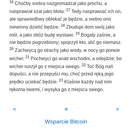
16
Choćby srebra nazgromadzał jako prochu, a
17
nasprawiał szat jako błota:
Tedy nasprawiać ich on,
ale sprawiedliwy oblekać je będzie, a srebro ono
18
niewinny dzielić będzie.
Zbuduje dom swój jako
19
mól, a jako stróż budę wystawi.
Bogaty zaśnie, a
nie będzie pogrzebiony; spojrzyli kto, alić go niemasz.
20
Zachwycą go strachy jako wody, w nocy go porwie
21
wicher.
Pochwyci go wiatr wschodni, a odejdzie; bo
22
wicher ruszył go z miejsca swego.
Toć Bóg nań
dopuści, a nie przepuści mu, choć przed ręką jego
23
prędko uciekać będzie.
Klaśnie każdy nad nim
rękoma swemi, i wysyka go z miejsca swego.
<
≡
>
Wsparcie Bitcoin