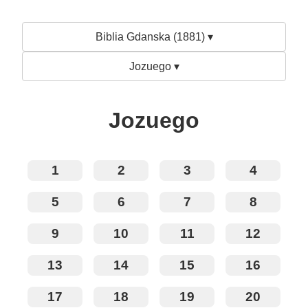
Biblia Gdanska (1881) ▾
Jozuego ▾
Jozuego
1
2
3
4
5
6
7
8
9
10
11
12
13
14
15
16
17
18
19
20