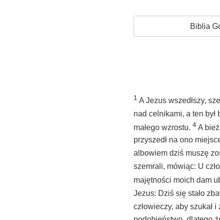
Biblia G
1
A Jezus wszedłszy, sze
nad celnikami, a ten był
4
małego wzrostu.
A bież
przyszedł na ono miejsce
albowiem dziś muszę zo
szemrali, mówiąc: U czł
majętności moich dam u
Jezus: Dziś się stało z
człowieczy, aby szukał i
podobieństwo, dlatego że