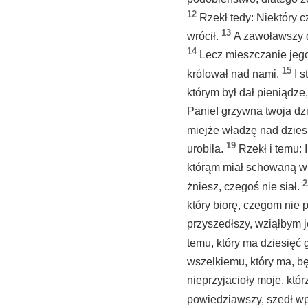
12
Rzekł tedy: Niektóry c
13
wrócił.
A zawoławszy dz
14
Lecz mieszczanie jego
15
królował nad nami.
I 
którym był dał pieniądze,
Panie! grzywna twoja dzi
miejże władzę nad dzie
19
urobiła.
Rzekł i temu: 
którąm miał schowaną w
2
żniesz, czegoś nie siał.
który biorę, czegom nie p
przyszedłszy, wziąłbym j
temu, który ma dziesięć 
wszelkiemu, który ma, będ
nieprzyjacioły moje, któr
powiedziawszy, szedł w