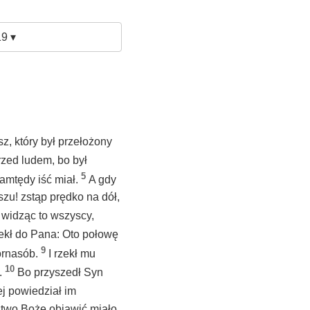
9 ▾
, który był przełożony
rzed ludem, bo był
5
tamtędy iść miał.
A gdy
szu! zstąp prędko na dół,
 widząc to wszyscy,
ekł do Pana: Oto połowę
9
órnasób.
I rzekł mu
10
.
Bo przyszedł Syn
ej powiedział im
estwo Boże objawić miało.