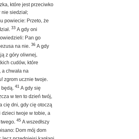
ka, które jest przeciwko
nie siedział;
mu powiecie: Przeto, że
33
dział.
A gdy oni
powiedzieli: Pan go
36
Jezusa na nie.
A gdy
ją z góry oliwnej,
kich cudów, które
, a chwała na
u! zgrom ucznie twoje.
41
ć będą.
A gdy się
zcza w ten to dzień twój,
 cię dni, gdy cię otoczą
i dzieci twoje w tobie, a
45
a twego.
A wszedłszy
pisano: Dom mój dom
; lecz przedniejsi kapłani