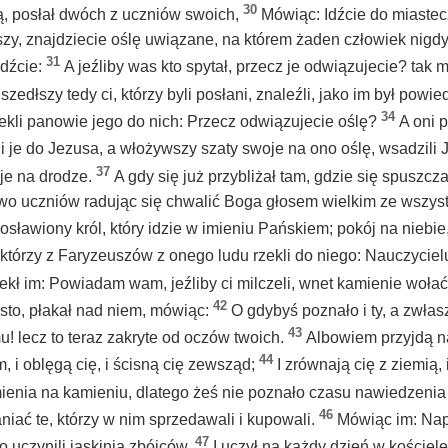
30
ną, posłał dwóch z uczniów swoich,
Mówiąc: Idźcie do miastecz
y, znajdziecie oślę uwiązane, na którem żaden człowiek nigdy 
31
edźcie:
A jeźliby was kto spytał, przecz je odwiązujecie? tak 
szedłszy tedy ci, którzy byli posłani, znaleźli, jako im był powie
34
ekli panowie jego do nich: Przecz odwiązujecie oślę?
A oni 
li je do Jezusa, a włożywszy szaty swoje na ono oślę, wsadzili 
37
oje na drodze.
A gdy się już przybliżał tam, gdzie się spuszcza
o uczniów radując się chwalić Boga głosem wielkim ze wszyst
sławiony król, który idzie w imieniu Pańskiem; pokój na niebie
ektórzy z Faryzeuszów z onego ludu rzekli do niego: Nauczyciel
ekł im: Powiadam wam, jeźliby ci milczeli, wnet kamienie woła
42
asto, płakał nad niem, mówiąc:
O gdybyś poznało i ty, a zwłas
43
u! lecz to teraz zakryte od oczów twoich.
Albowiem przyjdą na
44
, i oblęgą cię, i ścisną cię zewsząd;
I zrównają cię z ziemią, 
mienia na kamieniu, dlatego żeś nie poznało czasu nawiedzeni
46
niać te, którzy w nim sprzedawali i kupowali.
Mówiąc im: Na
47
o uczynili jaskinią zbójców.
I uczył na każdy dzień w kościele