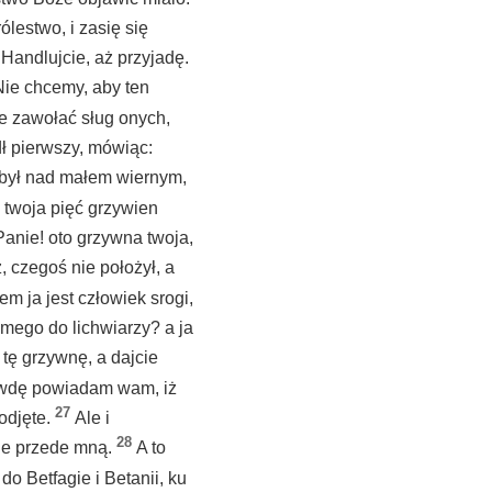
ólestwo, i zasię się
 Handlujcie, aż przyjadę.
Nie chcemy, aby ten
bie zawołać sług onych,
ł pierwszy, mówiąc:
ś był nad małem wiernym,
 twoja pięć grzywien
Panie! oto grzywna twoja,
z, czegoś nie położył, a
em ja jest człowiek srogi,
 mego do lichwiarzy? a ja
o tę grzywnę, a dajcie
wdę powiadam wam, iż
27
 odjęte.
Ale i
28
jcie przede mną.
A to
ł do Betfagie i Betanii, ku