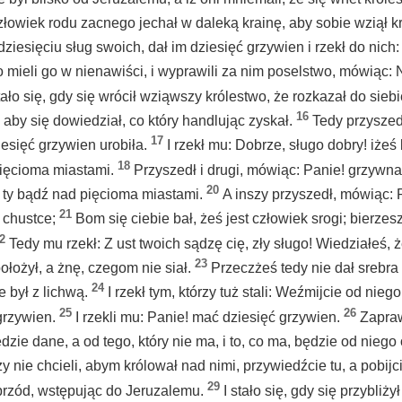
złowiek rodu zacnego jechał w daleką krainę, aby sobie wziął kr
iesięciu sług swoich, dał im dziesięć grzywien i rzekł do nich:
 mieli go w nienawiści, i wyprawili za nim poselstwo, mówiąc: 
stało się, gdy się wrócił wziąwszy królestwo, że rozkazał do sie
16
 aby się dowiedział, co który handlując zyskał.
Tedy przyszed
17
esięć grzywien urobiła.
I rzekł mu: Dobrze, sługo dobry! iże
18
sięcioma miastami.
Przyszedł i drugi, mówiąc: Panie! grzywna
20
I ty bądź nad pięcioma miastami.
A inszy przyszedł, mówiąc: 
21
 chustce;
Bom się ciebie bał, żeś jest człowiek srogi; bierzes
2
Tedy mu rzekł: Z ust twoich sądzę cię, zły sługo! Wiedziałeś, ż
23
ołożył, a żnę, czegom nie siał.
Przeczżeś tedy nie dał srebra
24
e był z lichwą.
I rzekł tym, którzy tuż stali: Weźmijcie od nieg
25
26
grzywien.
I rzekli mu: Panie! mać dziesięć grzywien.
Zapra
zie dane, a od tego, który nie ma, i to, co ma, będzie od niego
zy nie chcieli, abym królował nad nimi, przywiedźcie tu, a pobi
29
przód, wstępując do Jeruzalemu.
I stało się, gdy się przybliży