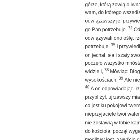
górze, którą zowią oliw
wam, do którego wszedłsz
odwiązawszy je, przywi
32
go Pan potrzebuje.
Od
odwiązywali ono oślę, rz
35
potrzebuje.
I przywied
on jechał, słali szaty sw
poczęło wszystko mnóstw
38
widzieli,
Mówiąc: Błogo
39
wysokościach.
Ale ni
40
A on odpowiadając, rz
przybliżył, ujrzawszy mi
co jest ku pokojowi twem
nieprzyjaciele twoi wałem
nie zostawią w tobie ka
do kościoła, począł wyga
modlitwy jest, a wyście g