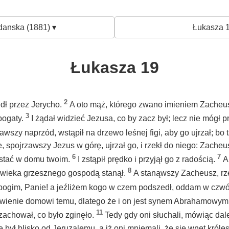
danska (1881) ▾
Łukasza 1
Łukasza 19
2
dł przez Jerycho.
A oto mąż, którego zwano imieniem Zacheusz
3
 bogaty.
I żądał widzieć Jezusa, co by zacz był; lecz nie mógł p
awszy naprzód, wstąpił na drzewo leśnej figi, aby go ujrzał; bo 
, spojrzawszy Jezus w górę, ujrzał go, i rzekł do niego: Zacheu
6
7
stać w domu twoim.
I zstąpił prędko i przyjął go z radością.
A
8
owieka grzesznego gospodą stanął.
A stanąwszy Zacheusz, rz
bogim, Panie! a jeźliżem kogo w czem podszedł, oddam w czw
bawienie domowi temu, dlatego że i on jest synem Abrahamowym
11
 zachował, co było zginęło.
Tedy gdy oni słuchali, mówiąc dal
 był blisko od Jeruzalemu, a iż oni mniemali, że się wnet król