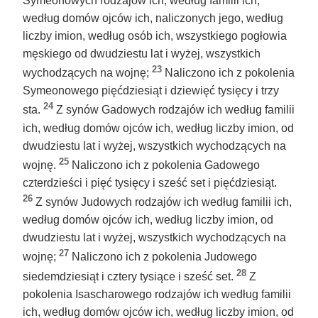
Symeonowych rodzajów ich, według familii ich,
według domów ojców ich, naliczonych jego, według
liczby imion, według osób ich, wszystkiego pogłowia
męskiego od dwudziestu lat i wyżej, wszystkich
23
wychodzących na wojnę;
Naliczono ich z pokolenia
Symeonowego pięćdziesiąt i dziewięć tysięcy i trzy
24
sta.
Z synów Gadowych rodzajów ich według familii
ich, według domów ojców ich, według liczby imion, od
dwudziestu lat i wyżej, wszystkich wychodzących na
25
wojnę.
Naliczono ich z pokolenia Gadowego
czterdzieści i pięć tysięcy i sześć set i pięćdziesiąt.
26
Z synów Judowych rodzajów ich według familii ich,
według domów ojców ich, według liczby imion, od
dwudziestu lat i wyżej, wszystkich wychodzących na
27
wojnę;
Naliczono ich z pokolenia Judowego
28
siedemdziesiąt i cztery tysiące i sześć set.
Z
pokolenia Isascharowego rodzajów ich według familii
ich, według domów ojców ich, według liczby imion, od