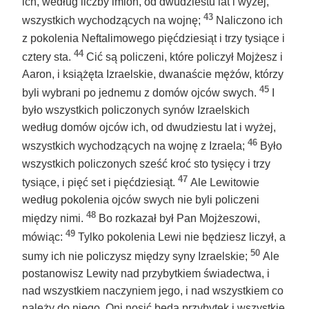
ich, według liczby imion, od dwudziestu lat i wyżej,
43
wszystkich wychodzących na wojnę;
Naliczono ich
z pokolenia Neftalimowego pięćdziesiąt i trzy tysiące i
44
cztery sta.
Cić są policzeni, które policzył Mojżesz i
Aaron, i książęta Izraelskie, dwanaście mężów, którzy
45
byli wybrani po jednemu z domów ojców swych.
I
było wszystkich policzonych synów Izraelskich
według domów ojców ich, od dwudziestu lat i wyżej,
46
wszystkich wychodzących na wojnę z Izraela;
Było
wszystkich policzonych sześć kroć sto tysięcy i trzy
47
tysiące, i pięć set i pięćdziesiąt.
Ale Lewitowie
według pokolenia ojców swych nie byli policzeni
48
między nimi.
Bo rozkazał był Pan Mojżeszowi,
49
mówiąc:
Tylko pokolenia Lewi nie będziesz liczył, a
50
sumy ich nie policzysz między syny Izraelskie;
Ale
postanowisz Lewity nad przybytkiem świadectwa, i
nad wszystkiem naczyniem jego, i nad wszystkiem co
należy do niego. Oni nosić będą przybytek i wszystkie