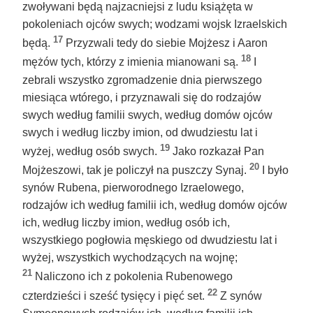
zwoływani będą najzacniejsi z ludu książęta w
pokoleniach ojców swych; wodzami wojsk Izraelskich
17
będą.
Przyzwali tedy do siebie Mojżesz i Aaron
18
mężów tych, którzy z imienia mianowani są.
I
zebrali wszystko zgromadzenie dnia pierwszego
miesiąca wtórego, i przyznawali się do rodzajów
swych według familii swych, według domów ojców
swych i według liczby imion, od dwudziestu lat i
19
wyżej, według osób swych.
Jako rozkazał Pan
20
Mojżeszowi, tak je policzył na puszczy Synaj.
I było
synów Rubena, pierworodnego Izraelowego,
rodzajów ich według familii ich, według domów ojców
ich, według liczby imion, według osób ich,
wszystkiego pogłowia męskiego od dwudziestu lat i
wyżej, wszystkich wychodzących na wojnę;
21
Naliczono ich z pokolenia Rubenowego
22
czterdzieści i sześć tysięcy i pięć set.
Z synów