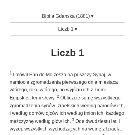
Biblia Gdanska (1881) ▾
Liczb 1 ▾
Liczb 1
1
I mówił Pan do Mojżesza na puszczy Synaj, w
namiocie zgromadzenia pierwszego dnia miesiąca
wtórego, roku wtórego, po wyjściu ich z ziemi
2
Egipskiej, temi słowy:
Obliczcie sumę wszystkiego
zgromadzenia synów Izraelskich według narodów ich,
i według domów ojców ich według imion ich, każdego
3
mężczyznę według głów ich.
Ode dwudziestu lat, i
wyżej, wszystkich wychodzących na wojnę z Izraela;