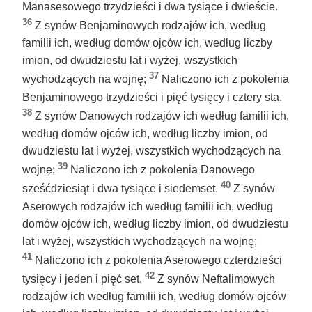
Manasesowego trzydzieści i dwa tysiące i dwieście.
36
Z synów Benjaminowych rodzajów ich, według
familii ich, według domów ojców ich, według liczby
imion, od dwudziestu lat i wyżej, wszystkich
37
wychodzących na wojnę;
Naliczono ich z pokolenia
Benjaminowego trzydzieści i pięć tysięcy i cztery sta.
38
Z synów Danowych rodzajów ich według familii ich,
według domów ojców ich, według liczby imion, od
dwudziestu lat i wyżej, wszystkich wychodzących na
39
wojnę;
Naliczono ich z pokolenia Danowego
40
sześćdziesiąt i dwa tysiące i siedemset.
Z synów
Aserowych rodzajów ich według familii ich, według
domów ojców ich, według liczby imion, od dwudziestu
lat i wyżej, wszystkich wychodzących na wojnę;
41
Naliczono ich z pokolenia Aserowego czterdzieści
42
tysięcy i jeden i pięć set.
Z synów Neftalimowych
rodzajów ich według familii ich, według domów ojców