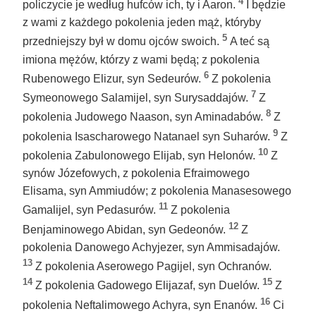
4
policzycie je według hufców ich, ty i Aaron.
I będzie
z wami z każdego pokolenia jeden mąż, któryby
5
przedniejszy był w domu ojców swoich.
A teć są
imiona mężów, którzy z wami będą; z pokolenia
6
Rubenowego Elizur, syn Sedeurów.
Z pokolenia
7
Symeonowego Salamijel, syn Surysaddajów.
Z
8
pokolenia Judowego Naason, syn Aminadabów.
Z
9
pokolenia Isascharowego Natanael syn Suharów.
Z
10
pokolenia Zabulonowego Elijab, syn Helonów.
Z
synów Józefowych, z pokolenia Efraimowego
Elisama, syn Ammiudów; z pokolenia Manasesowego
11
Gamalijel, syn Pedasurów.
Z pokolenia
12
Benjaminowego Abidan, syn Gedeonów.
Z
pokolenia Danowego Achyjezer, syn Ammisadajów.
13
Z pokolenia Aserowego Pagijel, syn Ochranów.
14
15
Z pokolenia Gadowego Elijazaf, syn Duelów.
Z
16
pokolenia Neftalimowego Achyra, syn Enanów.
Ci