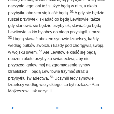
naczynia jego; oni też służyć będą w nim, a około
51
przybytku obozem się kłaść będą.
A gdy się będzie
ruszał przybytek, składać go będą Lewitowie; także
gdy stanowić się będzie przybytek, stawiać go będą
Lewitowie; a kto by obcy do niego przystąpił, umrze.
52
I będą stawać obozem synowie Izraelscy, każdy
według pułków swoich, i każdy pod chorągwią swoją,
53
w wojsku swem.
Ale Lewitowie kłaść się będą
obozem około przybytku świadectwa, aby nie
przyszedł gniew mój na zgromadzenie synów
Izraelskich: i będą Lewitowie trzymać straż u
54
przybytku świadectwa.
Uczynili tedy synowie
Izraelscy według wszystkiego, co był rozkazał Pan
Mojżeszowi, tak uczynili.
<
≡
>