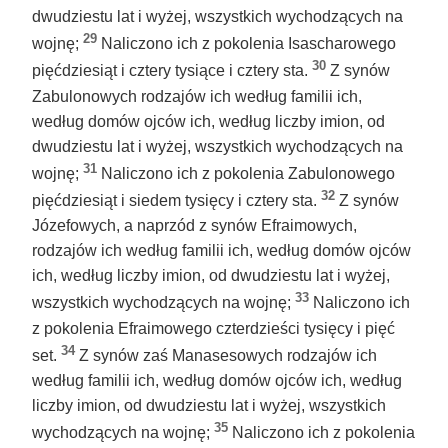
dwudziestu lat i wyżej, wszystkich wychodzących na
29
wojnę;
Naliczono ich z pokolenia Isascharowego
30
pięćdziesiąt i cztery tysiące i cztery sta.
Z synów
Zabulonowych rodzajów ich według familii ich,
według domów ojców ich, według liczby imion, od
dwudziestu lat i wyżej, wszystkich wychodzących na
31
wojnę;
Naliczono ich z pokolenia Zabulonowego
32
pięćdziesiąt i siedem tysięcy i cztery sta.
Z synów
Józefowych, a naprzód z synów Efraimowych,
rodzajów ich według familii ich, według domów ojców
ich, według liczby imion, od dwudziestu lat i wyżej,
33
wszystkich wychodzących na wojnę;
Naliczono ich
z pokolenia Efraimowego czterdzieści tysięcy i pięć
34
set.
Z synów zaś Manasesowych rodzajów ich
według familii ich, według domów ojców ich, według
liczby imion, od dwudziestu lat i wyżej, wszystkich
35
wychodzących na wojnę;
Naliczono ich z pokolenia