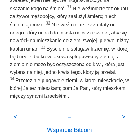
świadek jeden nie będzie mógł świadczyć na
31
skazanie kogo na śmierć.
Nie weźmiecie też okupu
za żywot mężobójcy, który zasłużył śmierć; niech
32
śmiercią umrze.
Nie weźmiecie też zapłaty od
onego, który uciekł do miasta ucieczki swojej, aby się
nawrócił na mieszkanie do ziemi swojej, pierwej niżby
33
kapłan umarł:
Byście nie splugawili ziemię, w której
będziecie; bo krew takowa splugawiłaby ziemię; a
ziemia nie może być oczyszczona od krwi, która jest
wylana na niej, jedno krwią tego, który ją przelał.
34
Przetoż nie plugawcie ziemi, w której mieszkacie, w
której Ja też mieszkam; bom Ja Pan, który mieszkam
między synami Izraelskimi.
<
≡
>
Wsparcie Bitcoin