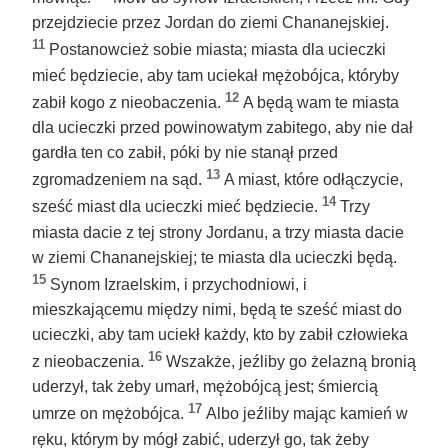
przejdziecie przez Jordan do ziemi Chananejskiej.
11
Postanowcież sobie miasta; miasta dla ucieczki
mieć będziecie, aby tam uciekał mężobójca, któryby
12
zabił kogo z nieobaczenia.
A będą wam te miasta
dla ucieczki przed powinowatym zabitego, aby nie dał
gardła ten co zabił, póki by nie stanął przed
13
zgromadzeniem na sąd.
A miast, które odłączycie,
14
sześć miast dla ucieczki mieć będziecie.
Trzy
miasta dacie z tej strony Jordanu, a trzy miasta dacie
w ziemi Chananejskiej; te miasta dla ucieczki będą.
15
Synom Izraelskim, i przychodniowi, i
mieszkającemu między nimi, będą te sześć miast do
ucieczki, aby tam uciekł każdy, kto by zabił człowieka
16
z nieobaczenia.
Wszakże, jeźliby go żelazną bronią
uderzył, tak żeby umarł, mężobójcą jest; śmiercią
17
umrze on mężobójca.
Albo jeźliby mając kamień w
ręku, którym by mógł zabić, uderzył go, tak żeby