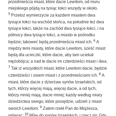
przedmieścia miast, które dacie Lewitom, od muru
miejskiego pójdą na tysiąc łokci wszędy w około.
5
Przetoż wymierzycie za każdem miastem dwa
tysiące łokci na wschód słońca, na południe też dwa
tysiące łokci, także na zachód dwa tysiące łokci, i na
północy dwa tysiące łokci, a miasto w pośrodku
6
będzie; takoweć będą przedmieścia miast ich.
A
między temi miasty, które dacie Lewitom, sześć miast
będą dla ucieczki, które dacie, aby tam uciekał
mężobójca; a nad te dacie im czterdzieści miast i dwa.
7
Tak iż wszystkich miast, które Lewitom dacie, będzie
8
czterdzieści i osiem miast i z przedmieściami ich.
A
miast, które dacie z dzierżaw synów Izraelskich, od
tych, którzy więcej mają, więcej dacie, a od tych,
którzy mniej mają, dacie mniej; każdy według miary
dziedzictwa swego, które posiędzie, udzieli z miast
9
swoich Lewitom.
Zatem rzekł Pan do Mojżesza,
10
mówiąc:
Mów do synów Izraelskich, i rzecz im: Gdy