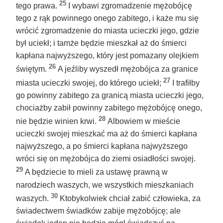
25
tego prawa.
I wybawi zgromadzenie mężobójcę
tego z rąk powinnego onego zabitego, i każe mu się
wrócić zgromadzenie do miasta ucieczki jego, gdzie
był uciekł; i tamże będzie mieszkał aż do śmierci
kapłana najwyższego, który jest pomazany olejkiem
26
świętym.
A jeźliby wyszedł mężobójca za granice
27
miasta ucieczki swojej, do którego uciekł;
I trafiłby
go powinny zabitego za granicą miasta ucieczki jego,
chociażby zabił powinny zabitego mężobójcę onego,
28
nie będzie winien krwi.
Albowiem w mieście
ucieczki swojej mieszkać ma aż do śmierci kapłana
najwyższego, a po śmierci kapłana najwyższego
wróci się on mężobójca do ziemi osiadłości swojej.
29
A będziecie to mieli za ustawę prawną w
narodziech waszych, we wszystkich mieszkaniach
30
waszych.
Ktobykolwiek chciał zabić człowieka, za
świadectwem świadków zabije mężobójcę; ale