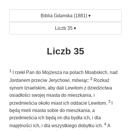
Biblia Gdanska (1881) ▾
Liczb 35 ▾
Liczb 35
1
I rzekł Pan do Mojżesza na polach Moabskich, nad
2
Jordanem przeciw Jerychowi, mówiąc:
Rozkaż
synom Izraelskim, aby dali Lewitom z dziedzictwa
osiadłości swojej miasta do mieszkania, i
3
przedmieścia około miast ich oddacie Lewitom.
I
będą mieli miasta sobie do mieszkania, a
przedmieścia ich będą im dla bydła ich, i dla
4
majętności ich, i dla wszystkiego dobytku ich.
A