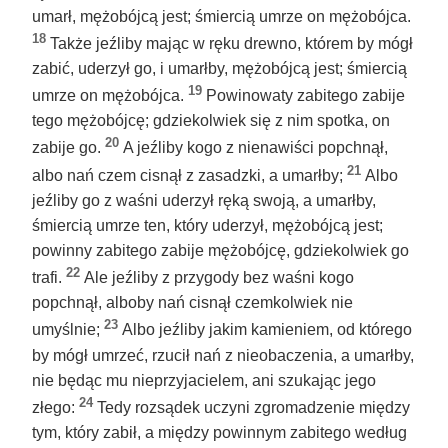
umarł, mężobójcą jest; śmiercią umrze on mężobójca.
18
Także jeźliby mając w ręku drewno, którem by mógł
zabić, uderzył go, i umarłby, mężobójcą jest; śmiercią
19
umrze on mężobójca.
Powinowaty zabitego zabije
tego mężobójcę; gdziekolwiek się z nim spotka, on
20
zabije go.
A jeźliby kogo z nienawiści popchnął,
21
albo nań czem cisnął z zasadzki, a umarłby;
Albo
jeźliby go z waśni uderzył ręką swoją, a umarłby,
śmiercią umrze ten, który uderzył, mężobójcą jest;
powinny zabitego zabije mężobójcę, gdziekolwiek go
22
trafi.
Ale jeźliby z przygody bez waśni kogo
popchnął, alboby nań cisnął czemkolwiek nie
23
umyślnie;
Albo jeźliby jakim kamieniem, od którego
by mógł umrzeć, rzucił nań z nieobaczenia, a umarłby,
nie będąc mu nieprzyjacielem, ani szukając jego
24
złego:
Tedy rozsądek uczyni zgromadzenie między
tym, który zabił, a między powinnym zabitego według