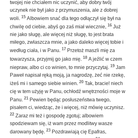
twojej nie chciałem nic uczynić, aby dobry twój
uczynek nie był jako z przymuszenia, ale z dobrej
15
woli.
Albowiem snać dla tego odłączył się był na
16
chwilę od ciebie, abyś go zaś miał wiecznie,
Już
nie jako sługę, ale więcej niż sługę, to jest brata
miłego, zwłaszcza mnie, a jako daleko więcej tobie i
17
według ciała, i w Panu.
Przetoż maszli mię za
18
towarzysza, przyjmij go jako mię.
A jeźlić w czem
19
niepraw, albo ci co winien, to mnie przyczytaj.
Jam
Paweł napisał ręką moją, ja nagrodzę, żeć nie rzekę,
20
iżeś mi i samego siebie winien.
Tak, bracie! niech
cię w tem użyję w Panu, ochłodź wnętrzności moje w
21
Panu.
Pewien będąc posłuszeństwa twego,
pisałem ci, wiedząc, że i więcej, niż mówię uczynisz.
22
Zaraz mi też i gospodę zgotuj; albowiem
spodziewam się, iż wam przez modlitwy wasze
23
darowany będę.
Pozdrawiają cię Epafras,