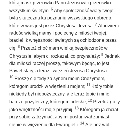
którą masz przeciwko Panu Jezusowi i przeciwko
6
wszystkim świętym;
Aby społeczność wiary twojej
była skuteczna ku poznaniu wszystkiego dobrego,
7
które w was jest przez Chrystusa Jezusa.
Albowiem
radość wielką mamy i pociechę z miłości twojej,
bracie! iż wnętrzności świętych są ochłodzone przez
8
cię.
Przetoż choć mam wielką bezpieczność w
9
Chrystusie, abym ci rozkazał, co przynależy;
Jednak
dla miłości raczej proszę, takowym będąc, to jest
Paweł stary, a teraz i więzień Jezusa Chrystusa.
10
Proszę cię tedy za synem moim Onezymem,
11
któregom urodził w więzieniu mojem;
Który tobie
niekiedy był niepożyteczny, ale teraz tobie i mnie
12
bardzo pożyteczny; któregom odesłał,
Przetoż go ty
13
jako wnętrzności moje przyjmij.
Któregom ja chciał
przy sobie zatrzymać, aby mi posługiwał zamiast
14
ciebie w więzieniu dla Ewangielii.
Ale bez woli