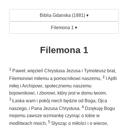
Biblia Gdanska (1881) ▾
Filemona 1 ▾
Filemona 1
1
Paweł, więzień Chrystusa Jezusa i Tymoteusz brat,
2
Filemonowi miłemu a pomocnikowi naszemu,
I Apfii
miłej i Archipowi, społecznemu naszemu
bojownikowi, i zborowi, który jest w domu twoim.
3
Łaska wam i pokój niech będzie od Boga, Ojca
4
naszego, i Pana Jezusa Chrystusa.
Dziękuję Bogu
mojemu zawsze wzmiankę czyniąc o tobie w
5
modlitwach moich,
Słysząc o miłości i o wierze,