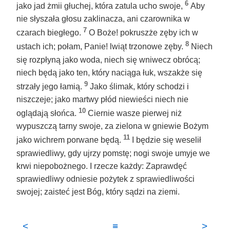
6
jako jad żmii głuchej, która zatula ucho swoje,
Aby
nie słyszała głosu zaklinacza, ani czarownika w
7
czarach biegłego.
O Boże! pokruszże zęby ich w
8
ustach ich; połam, Panie! lwiąt trzonowe zęby.
Niech
się rozpłyną jako woda, niech się wniwecz obrócą;
niech będą jako ten, który naciąga łuk, wszakże się
9
strzały jego łamią.
Jako ślimak, który schodzi i
niszczeje; jako martwy płód niewieści niech nie
10
oglądają słońca.
Ciernie wasze pierwej niż
wypuszczą tarny swoje, za zielona w gniewie Bożym
11
jako wichrem porwane będą.
I będzie się weselił
sprawiedliwy, gdy ujrzy pomstę; nogi swoje umyje we
krwi niepobożnego. I rzecze każdy: Zaprawdęć
sprawiedliwy odniesie pożytek z sprawiedliwości
swojej; zaisteć jest Bóg, który sądzi na ziemi.
<
≡
>