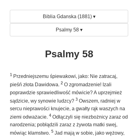
Biblia Gdanska (1881) ▾
Psalmy 58 ▾
Psalmy 58
1
Przedniejszemu śpiewakowi, jako: Nie zatracaj,
2
pieśń złota Dawidowa.
O zgromadzenie! Izali
poprawdzie sprawiedliwość mówicie? A uprzejmież
3
sądzicie, wy synowie ludzcy?
Owszem, radniej w
sercu nieprawości knujecie, a gwałty rąk waszych na
4
ziemi odważacie.
Odłączyli się niezbożnicy zaraz od
narodzenia; pobłądzili zaraz z żywota matki swej,
5
mówiąc kłamstwo.
Jad mają w sobie, jako wężowy,