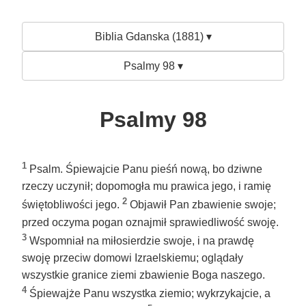
Biblia Gdanska (1881) ▾
Psalmy 98 ▾
Psalmy 98
1
Psalm. Śpiewajcie Panu pieśń nową, bo dziwne
rzeczy uczynił; dopomogła mu prawica jego, i ramię
2
świętobliwości jego.
Objawił Pan zbawienie swoje;
przed oczyma pogan oznajmił sprawiedliwość swoję.
3
Wspomniał na miłosierdzie swoje, i na prawdę
swoję przeciw domowi Izraelskiemu; oglądały
wszystkie granice ziemi zbawienie Boga naszego.
4
Śpiewajże Panu wszystka ziemio; wykrzykajcie, a