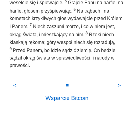
5
weselcie się i śpiewajcie.
Grajcie Panu na harfie; na
6
harfie, głosem przyśpiewując.
Na trąbach i na
kornetach krzykliwych głos wydawajcie przed Królem
7
i Panem.
Niech zaszumi morze, i co w niem jest,
8
okrąg świata, i mieszkający na nim.
Rzeki niech
klaskają rękoma; góry wespół niech się rozradują,
9
Przed Panem, bo idzie sądzić ziemię. On będzie
sądził okrąg świata w sprawiedliwości, i narody w
prawości.
<
≡
>
Wsparcie Bitcoin