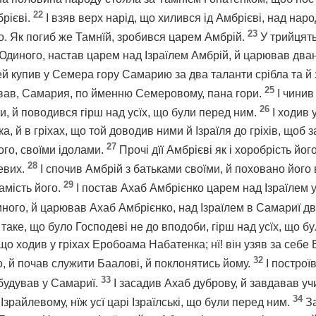
22
брієві.
І взяв верх нарід, що хилився ід Амбрієві, над нар
23
о. Як погиб же Тамнїй, зробився царем Амбрій.
У трийцят
Юдиного, настав царем над Ізраїлем Амбрій, й царював двана
й купив у Семера гору Самарию за два таланти срібла та й 
25
ував, Самария, по йменню Семеровому, пана гори.
І чинив
26
и, й поводився гірш над усїх, що були перед ним.
І ходив
 й в гріхах, що той доводив ними й Ізраїля до гріхів, щоб 
27
ого, своїми ідолами.
Прочі дїї Амбрієві як і хоробрість йог
28
левих.
І спочив Амбрій з батьками своїми, й поховано його 
29
амість його.
І постав Ахаб Амбрієнко царем над Ізраїлем 
ного, й царював Ахаб Амбрієнко, над Ізраїлем в Самариї дв
таке, що було Господеві не до вподоби, гірш над усїх, що б
 що ходив у гріхах Еробоама Набатенка; нї! він узяв за себе
32
, й почав служити Баалові, й поклонятись йому.
І построї
33
будував у Самариї.
І засадив Ахаб дуброву, й завдавав у
34
Ізрайлевому, нїж усї царі Ізраїлські, що були перед ним.
За