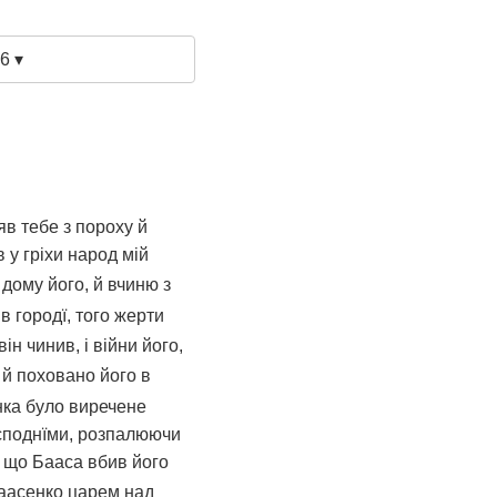
6 ▾
яв тебе з пороху й
 у гріхи народ мій
 дому його, й вчиню з
в городї, того жерти
ін чинив, і війни його,
 й поховано його в
нка було виречене
осподнїми, розпалюючи
а що Бааса вбив його
Баасенко царем над