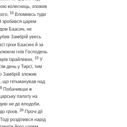
ною колесниць, зложив
10
кого,
Вломивсь туди
 й зробився царем
 дом Баасин, не
губив Замбрій увесь
всї гріхи Баасині й за
палюючи гнїв Господень
15
царів Ізрайлевих.
У
м день у Тирсї, тим
що Замбрій зложив
я, що гетьманував над
8
Побачивши ж
царську палату на
одеві не до вподоби,
20
о гріхів.
Прочі дїї
Тодї роздїлився нарід
тавити його царем,