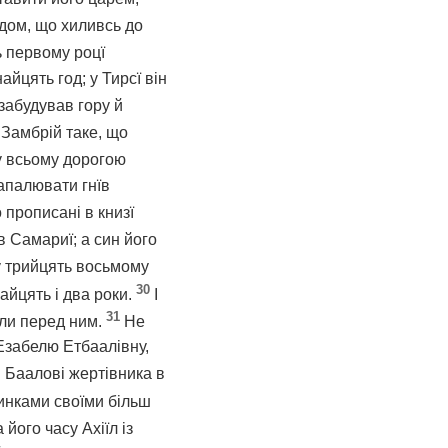
одом, що хиливсь до
ь первому роцї
йцять год; у Тирсї він
забудував гору й
 Замбрій таке, що
 у всьому дорогою
запалювати гнїв
о прописані в книзї
в Самариї; а син його
у трийцять восьмому
30
айцять і два роки.
І
31
ули перед ним.
Не
 Езабелю Етбаалівну,
в Баалові жертівника в
чинками своїми більш
 його часу Ахіїл із