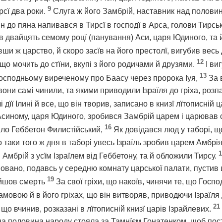
9
рсї два роки.
Слуга ж його Замбрій, наставник над полови
він до пяна напивався в Тирсї в господї в Арса, голови Тирсь
 в двайцять семому роцї (панування) Аси, царя Юдиного, та
ши ж царство, й скоро засїв на його престолї, вигубив весь
12
, що мочить до стїни, вкупі з його родичами й друзями.
І ви
13
Господньому виреченому про Баасу через пророка Іуя,
За 
 вони самі чинили, та якими приводили Ізраїля до гріха, роз
і дїї Ілині й все, що він творив, записано в книзї лїтописній 
синому, царя Юдиного, зробився Замбрій царем і царював сї
16
ало Геббетон Филистійський,
Як довідався люд у таборі, 
о таки того ж дня в таборі увесь Ізраїль зробив царем Амбрі
1
и Амбрій з усїм Ізраїлем від Геббетону, та й обложили Тирсу.
овано, подавсь у середню комнату царської палати, пустив 
19
айшов смерть
За свої гріхи, що накоїв, чинячи те, що Госп
овою й в його гріхах, що він витворяв, приводючи Ізраїля д
21
 що вчинив, розказані в лїтописній книзї царів Ізрайлевих.
дна половина народу стояла за Тамнїєм Гонатенком, щоб пос