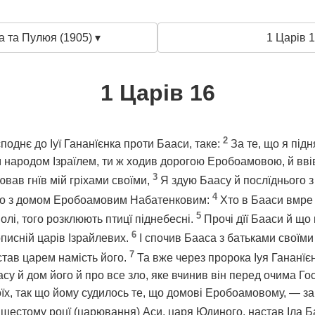
а та Пулюя (1905) ▾
1 Царів 1
1 Царів 16
2
однє до Іуї Гананїєнка проти Бааси, таке:
За те, що я підн
 народом Ізраїлем, ти ж ходив дорогою Еробоамовою, й ввів
3
ював гнїв мій гріхами своїми,
Я здую Баасу й послїднього з
4
 що з домом Еробоамовим Набатенковим:
Хто в Бааси вмре 
5
полі, того розклюють птицї піднебесні.
Прочі дїї Бааси й що в
6
описній царів Ізрайлевих.
І спочив Бааса з батьками своїми
7
астав царем намість його.
Та вже через пророка Іуя Гананїє
су й дом його й про все зло, яке вчинив він перед очима Г
воїх, так що йому судилось те, що домові Еробоамовому, — з
 шестому роцї (царювання) Аси, царя Юдиного, настав Іла 