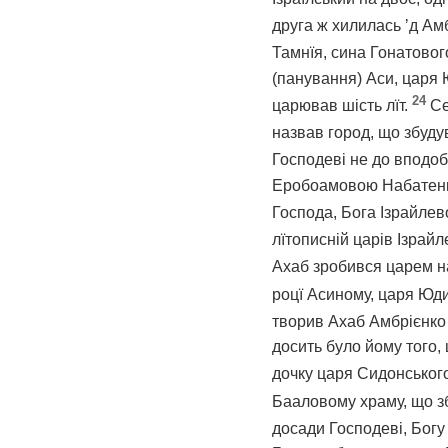
друга ж хилилась ʼд Ам
Тамнїя, сина Гонатовог
(панування) Аси, царя 
24
царював шість лїт.
Се
назвав город, що збуд
Господеві не до вподоб
Еробоамовою Набатенка,
Господа, Бога Ізрайлев
лїтописній царів Ізрай
Ахаб зробився царем н
роцї Асиному, царя Юди
творив Ахаб Амбрієнко 
досить було йому того,
дочку царя Сидонського
Бааловому храму, що з
досади Господеві, Богу 