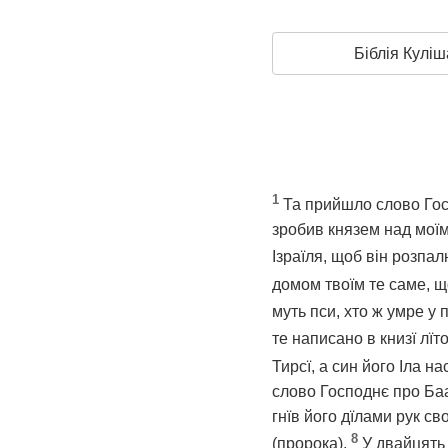
Біблія Куліш
1
Та прийшло слово Госп
зробив князем над моїм
Ізраїля, щоб він розпал
домом твоїм те саме,
муть пси, хто ж умре у 
те написано в книзї лїт
Тирсї, а син його Іла н
слово Господнє про Баа
гнїв його дїлами рук с
8
(пророка).
У двайцять