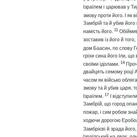
Ізраїлем і царював у Ти
змову проти його. І як 
Замбрій та й убив його
11
намість його.
Обіймив
зоставив із його й того
дом Баасин, по слову 
гріхи сина його Іли, що
14
своїми ідолами.
Проч
двайцять семому роцї А
часом як військо обляг
змову та й убив царя, т
17
Ізраїлем.
І відступил
Замбрій, що город опан
пожар, і сим робом зн
ходючи дорогою Еробоам
Замбрієві й зрада його,
Ізраїлський на двоє, о