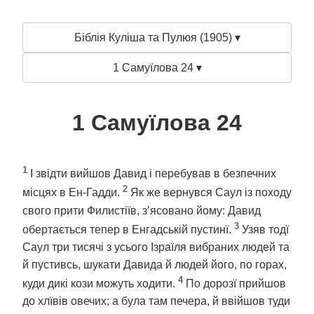
Біблія Куліша та Пулюя (1905) ▾
1 Самуїлова 24 ▾
1 Самуїлова 24
1
І звідти вийшов Давид і перебував в безпечних
2
місцях в Ен-Гадди.
Як же вернувся Саул із походу
свого прити Филистіїв, зʼясовано йому: Давид
3
обертається тепер в Енгадській пустинї.
Узяв тодї
Саул три тисячі з усього Ізраїля вибраних людей та
й пустивсь, шукати Давида й людей його, по горах,
4
куди дикі кози можуть ходити.
По дорозї прийшов
до хлївів овечих; а була там печера, й ввійшов туди