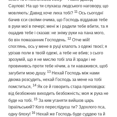
Саулові: На що ти слухаєш людського наговору, що
11
мовляють: Давид хоче лиха тобі?
Ось сьогоднї
бачив єси своїми очима, що Господь віддавав тебе
в руки мої в печері; менї ж і радили тебе вбити, та я
ощадив тебе і сказав: не зніму руки на пана мого,
12
бо він помазанник Господень.
Отче мій!
споглянь, ось у мене в руцї клапоть з одежі твоєї; я
урізав поли в твоїй одежі, а тебе не вбив; з сього
зрозумій, що я не мислю тобі зла й зради і не
провинивсь проти тебе нїчим, а ти наважився, щоб
13
загубити мою душу.
Нехай Господь між нами
двома розсудить, нехай Господь за мене на тобі
14
помститься,
Як се й говорить стара приповідка:
від безбожних виходить безбожність; моя ж рука не
15
буде на тобі.
За ким уганяти вийшов царь
Ізраїльський? Кого переслїдуєш ти? Здохлого пса,
16
одну блоху!
Нехай же Господь буде суддею та й