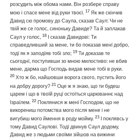
розсудить між обома нами. Він розбере справу
17
мою і спасе мене від руки твоєї.
Як же скінчив
Давид сю промову до Саула, сказав Саул: Чи не
твій же се голос, синоньку Давиде? Та й заплакав
18
Саул у голос,
І сказав Давидові: Ти
справедливший за мене, ти бо показав менї добро,
19
тодї як я заподїяв тобі зло;
Ти доказав те
сьогоднї, поступивши зо мною милостиво: не вбив
мене, дарма що Господь видав мене тобі в руки.
20
Хто ж бо, найшовши ворога свого, пустить його
21
на добру дорогу?
Оце ж я знаю, що ти будеш
царем і що в твоїй руцї остоїться царюваннє над
22
Ізраїлем.
Поклянися ж менї Господом, що не
викорениш потомства мого після мене і не
23
вигубиш мого ймення в роду мойму.
І поклявсь у
тому Давид Саулові. Тодї двинув Саул додому,
Давид же з людьми своїми зійшов на вижини