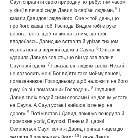
Саул справити свою природну потребу; тим часом
5
у кінцї в печері сидїв Давид із своїми людьми.
І
казали Давидові люде його: Оце ж той день, що
про його казав тобі Господь: Видам тобі в руки
ворога твого, щоб ти чинив із ним, що тобі
вподобаєсь. Давид же встав та й урізав тихцем
6
кусень поли в верхній одежі в Саула.
Опісля ж
ударила Давида совість, що він урізав поли в
7
Сауловій одежі.
І сказав він людям своїм: Нехай
не дозволить менї Бог вдїяти таке мойму панові,
помазанникові Господньому, щоб наложити на його
8
руку, бо він помазанник Господень.
І зупинив
Давид своїх людей сими словами і не дав їм устати
на Саула. А Саул устав і вийшов із печері на
9
дорогу.
Потім встав і Давид, покинув печеру та й
промовив услїд Саулові: Пане мій, царю!
Озирнеться Саул, коли ж Давид припав лицем до
10
землї та й поклонивсь йому.
І каже Давид