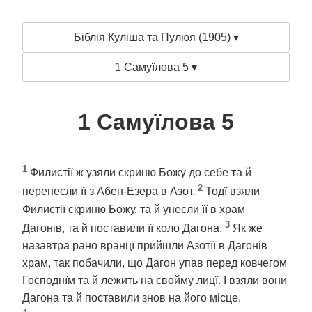
Біблія Куліша та Пулюя (1905) ▾
1 Самуїлова 5 ▾
1 Самуїлова 5
1
Филистії ж узяли скриню Божу до себе та й
2
перенесли її з Абен-Езера в Азот.
Тодї взяли
Филистії скриню Божу, та й унесли її в храм
3
Дагонів, та й поставили її коло Дагона.
Як же
назавтра рано вранцї прийшли Азотїї в Дагонів
храм, так побачили, що Дагон упав перед ковчегом
Господнїм та й лежить на свойму лицї. І взяли вони
Дагона та й поставили знов на його місце.