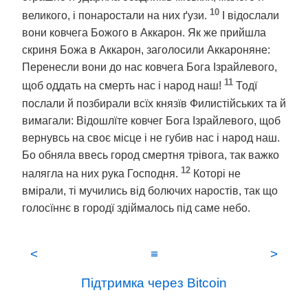
10
великого, і понаростали на них ґузи.
І відослали
вони ковчега Божого в Аккарон. Як же прийшла
скриня Божа в Аккарон, заголосили Аккароняне:
Перенесли вони до нас ковчега Бога Ізрайлевого,
11
щоб оддать на смерть нас і народ наш!
Тодї
послали й позбирали всїх князїв Филистійських та й
вимагали: Відошлїте ковчег Бога Ізрайлевого, щоб
вернувсь на своє місце і не губив нас і народ наш.
Бо обняла ввесь город смертня трівога, так важко
12
налягла на них рука Господня.
Которі не
вмірали, ті мучились від болючих наростів, так що
голосїннє в городї здіймалось під саме небо.
<
≡
>
Підтримка через Bitcoin