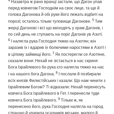
4
Назавтра ж рано вранцї застали, що Дагон упав
перед ковчегом Господнїм на своє лице, та ще й
голова Дагонова й обі руки його лежать відбиті на
5
порозї; осталось тільки туловище Дагонове.
Тим
жерцї Дагонові і всї що ввіходять у храм Дагонів, і
по сей день не ступають на поріг Дагонів ув Азотї.
6
І налягла рука Господня тяжко на Азотян; він
заразив їх і вдарив їх болючими наростями в Азотї і
7
в цїлому займищі його.
Як постерегли се Азотяне,
сказали вони: Нехай не зістається в нас скриня
Бога Ізрайлевого бо рука єго налягла тяжко на нас
8
і на нашого бога Дагона.
І послали й позбирали
всїх князїв Филистійських і казали: Що нам чинити з
Ізрайлевим Богом? Ті відказали: Нехай перенесуть
ковчега Бога Ізрайлевого в Гет. І перенесли туди
9
ковчега Бога Ізрайлевого.
Тільки ж, як
перенесено його, рука Господня налягла на город
страшно й ударила осадників міських, малого й