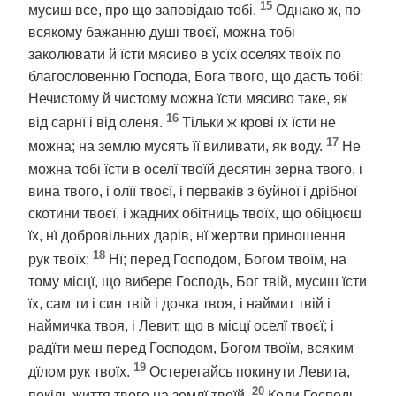
15
мусиш все, про що заповідаю тобі.
Однако ж, по
всякому бажанню душі твоєї, можна тобі
заколювати й їсти мясиво в усїх оселях твоїх по
благословенню Господа, Бога твого, що дасть тобі:
Нечистому й чистому можна їсти мясиво таке, як
16
від сарнї і від оленя.
Тільки ж крові їх їсти не
17
можна; на землю мусять її виливати, як воду.
Не
можна тобі їсти в оселї твоїй десятин зерна твого, і
вина твого, і олїї твоєї, і перваків з буйної і дрібної
скотини твоєї, і жадних обітниць твоїх, що обіцюєш
їх, нї добровільних дарів, нї жертви приношення
18
рук твоїх;
Нї; перед Господом, Богом твоїм, на
тому місцї, що вибере Господь, Бог твій, мусиш їсти
їх, сам ти і син твій і дочка твоя, і наймит твій і
наймичка твоя, і Левит, що в місцї оселї твоєї; і
радїти меш перед Господом, Богом твоїм, всяким
19
дїлом рук твоїх.
Остерегайсь покинути Левита,
20