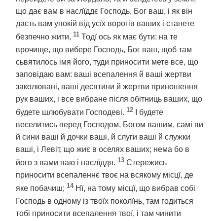
що дає вам в наслїддє Господь, Бог ваш, і як він
дасть вам упокій від усїх ворогів ваших і станете
11
безпечно жити,
Тодї ось як має бути: на те
врочище, що вибере Господь, Бог ваш, щоб там
сьвятилось імя його, туди приносити мете все, що
заповідаю вам: ваші всепалення й ваші жертви
заколювані, ваші десятини й жертви приношення
рук ваших, і все вибране після обітниць ваших, що
12
будете шлюбувати Господеві.
І будете
веселитись перед Господом, Богом вашим, самі ви
й сини ваші й дочки ваші, й слуги ваші й служки
ваші, і Левіт, що жиє в оселях ваших; нема бо в
13
його з вами паю і наслїддя.
Стережись
приносити всепаленнє твоє на всякому місцї, де
14
яке побачиш;
Нї, на тому місцї, що вибрав собі
Господь в одному із твоїх поколїнь, там годиться
тобі приносити всепалення твої, і там чинити