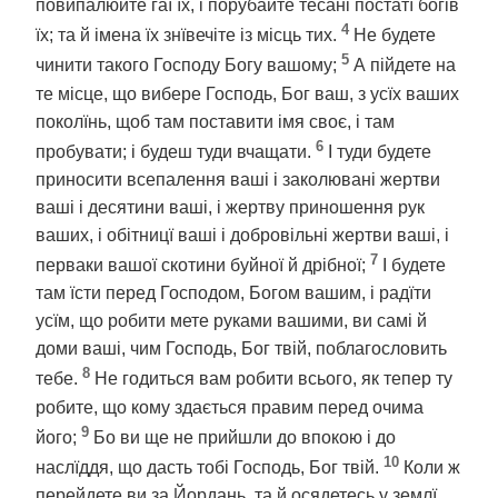
повипалюйте гаї їх, і порубайте тесані постатї богів
4
їх; та й імена їх знївечіте із місць тих.
Не будете
5
чинити такого Господу Богу вашому;
А пійдете на
те місце, що вибере Господь, Бог ваш, з усїх ваших
поколїнь, щоб там поставити імя своє, і там
6
пробувати; і будеш туди вчащати.
І туди будете
приносити всепалення ваші і заколювані жертви
ваші і десятини ваші, і жертву приношення рук
ваших, і обітницї ваші і добровільні жертви ваші, і
7
перваки вашої скотини буйної й дрібної;
І будете
там їсти перед Господом, Богом вашим, і радїти
усїм, що робити мете руками вашими, ви самі й
доми ваші, чим Господь, Бог твій, поблагословить
8
тебе.
Не годиться вам робити всього, як тепер ту
робите, що кому здається правим перед очима
9
його;
Бо ви ще не прийшли до впокою і до
10
наслїддя, що дасть тобі Господь, Бог твій.
Коли ж
перейдете ви за Йордань, та й осядетесь у землї,