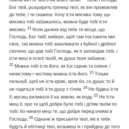
покіль життя твого на землї твоїй.
Коли Господь,
Бог твій, розширить гряницї твої, як він промовляв
до тебе, і ти скажеш: Хочу їсти мясива тому, що
мясива тобі забажалось, можна буде тобі їсти
21
мясиво.
Коли далеке від тебе те місце, що
Господь, Бог твій, вибере, щоб там поставити імя
своє, так можна тобі заколювати з буйної і дрібної
скотини, що дав тобі Господь, як я заповідав тобі, і
їсти меш в оселї твоїй, як душа твоя забажає.
22
Можна тобі їсти його, як їси сарню та оленя: і
23
нечистому і чистому можна їсти його.
Тільки
пильнуй, щоб не їсти крові, кров бо, се душа; то й
24
не годиться тобі їсти душу з тїлом.
Не будеш їсти
25
її; мусиш виливати її на землю, як воду.
Не їсти
меш її, про те щоб добре було тобі і дїтям твоїм по
тобі; бо чинити меш те, що добре перед очима в
26
Господа.
Одначе ж присьвяти твої, які в тебе
будуть й обітницї твої, возьмеш їх і прийдеш до того