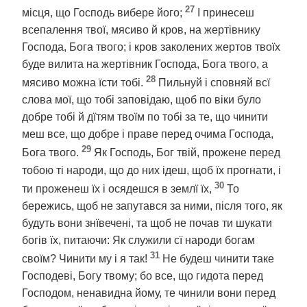
27
місця, що Господь вибере його;
І принесеш
всепалення твої, мясиво й кров, на жертівнику
Господа, Бога твого; і кров заколених жертов твоїх
буде вилита на жертівник Господа, Бога твого, а
28
мясиво можна їсти тобі.
Пильнуй і сповняй всї
слова мої, що тобі заповідаю, щоб по віки було
добре тобі й дїтям твоїм по тобі за те, що чинити
меш все, що добре і праве перед очима Господа,
29
Бога твого.
Як Господь, Бог твій, прожене перед
тобою ті народи, що до них ідеш, щоб їх прогнати, і
30
ти проженеш їх і осядешся в землї їх,
То
бережись, щоб не запутався за ними, після того, як
будуть вони знївечені, та щоб не почав ти шукати
богів їх, питаючи: Як служили сї народи богам
31
своїм? Чинити му і я так!
Не будеш чинити таке
Господеві, Богу твому; бо все, що гидота перед
Господом, ненавидна йому, те чинили вони перед