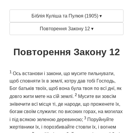
Біблія Куліша та Пулюя (1905) ▾
Повторення Закону 12 ▾
Повторення Закону 12
1
Ось встанови і закони, що мусите пильнувати,
щоб сповняти їх в землї, котру дав тобі Господь,
Бог батьків твоїх, щоб вона була твоя по всї днї, як
2
довго жити мете на сїй землї.
Мусите ви зовсїм
знївечити всї місця ті, де народи, що проженете їх,
богам своїм служили: по високих горах, на могилах
3
і під всякою зеленою деревиною;
Поруйнуйте
жертівники їх, і порозбивайте стовпи їх, і вогнем