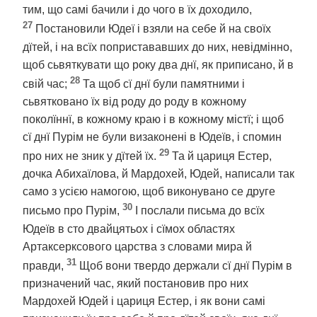
тим, що самі бачили і до чого в їх доходило,
27
Постановили Юдеї і взяли на себе й на своїх
дїтей, і на всїх попристававших до них, невідмінно,
щоб сьвяткувати що року два днї, як приписано, й в
28
свій час;
Та щоб сї днї були памятними і
сьвятковано їх від роду до роду в кожному
поколїннї, в кожному краю і в кожному містї; і щоб
сї днї Пурім не були визаконені в Юдеїв, і спомин
29
про них не зник у дїтей їх.
Та й цариця Естер,
дочка Абихаїлова, й Мардохей, Юдей, написали так
само з усією намогою, щоб виконувано се друге
30
письмо про Пурім,
І послали письма до всїх
Юдеїв в сто двайцятьох і сїмох областях
Артаксерксового царства з словами мира й
31
правди,
Щоб вони твердо держали сї днї Пурім в
призначений час, який постановив про них
Мардохей Юдей і цариця Естер, і як вони самі