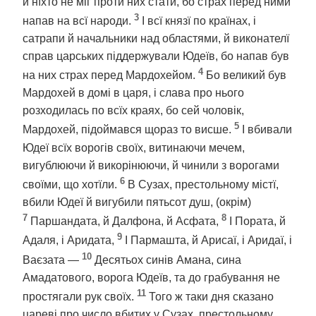
й нїхто не міг проти них стати, бо страх перед ними
3
напав на всї народи.
І всї князї по країнах, і
сатрапи й начальники над областями, й виконателї
справ царських піддержували Юдеїв, бо напав був
4
на них страх перед Мардохейом.
Бо великий був
Мардохей в домі в царя, і слава про нього
розходилась по всїх краях, бо сей чоловік,
5
Мардохей, підоймався щораз то висше.
І вбивали
Юдеї всїх ворогів своїх, витинаючи мечем,
вигублюючи й викорінюючи, й чинили з ворогами
6
своїми, що хотїли.
В Сузах, престольному містї,
вбили Юдеї й вигубили пятьсот душ, (окрім)
7
8
Паршандата, й Далфона, й Асфата,
І Пората, й
9
Адаля, і Аридата,
І Пармашта, й Арисаї, і Аридаї, і
10
Ваєзата —
Десятьох синів Амана, сина
Амадатового, ворога Юдеїв, та до грабування не
11
простягали рук своїх.
Того ж таки дня сказано
цареві про число вбитих у Сузах, престольному