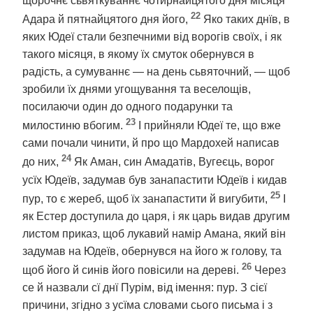
щорочнє сьвяткуваннє чотирнайцятого дня місяця
22
Адара й пятнайцятого дня його,
Яко таких днїв, в
яких Юдеї стали безпечними від ворогів своїх, і як
такого місяця, в якому їх смуток обернувся в
радість, а сумуваннє — на день сьвяточний, — щоб
зробили їх днями угощування та веселощів,
посилаючи один до одного подарунки та
23
милостиню вбогим.
І прийняли Юдеї те, що вже
сами почали чинити, й про що Мардохей написав
24
до них,
Як Аман, син Амадатів, Вугеєць, ворог
усїх Юдеїв, задумав був занапастити Юдеїв і кидав
25
пур, то є жереб, щоб їх занапастити й вигубити,
І
як Естер доступила до царя, і як царь видав другим
листом приказ, щоб лукавий намір Амана, який він
задумав на Юдеїв, обернувся на його ж голову, та
26
щоб його й синів його повісили на дереві.
Через
се й назвали сї днї Пурім, від імення: пур. З сієї
причини, згідно з усїма словами сього письма і з