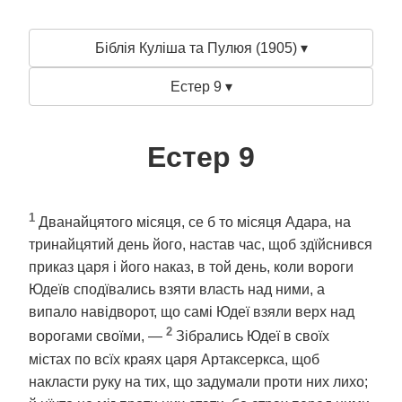
Біблія Куліша та Пулюя (1905) ▾
Естер 9 ▾
Естер 9
1
Дванайцятого місяця, се б то місяця Адара, на
тринайцятий день його, настав час, щоб здїйснився
приказ царя і його наказ, в той день, коли вороги
Юдеїв сподївались взяти власть над ними, а
випало навідворот, що самі Юдеї взяли верх над
2
ворогами своїми, —
Зібрались Юдеї в своїх
містах по всїх краях царя Артаксеркса, щоб
накласти руку на тих, що задумали проти них лихо;