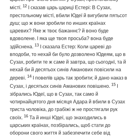
12
містї.
І сказав царь царицї Естері: В Сузах,
престольному містї, вбили Юдеї й вигубили пятьсот
душ; що ж вони зробили по инших країнах
царевих? Яке ж твоє бажаннє? й воно буде
вдоволене. І яка ще твоя просьба? вона буде
13
здїйснена.
І сказала Естер: Коли цареві до
вподоби, то нехай би було дозволено Юдеям, що в
Сузах, робити те ж саме й завтра, що сьогоднї, та й
нехай би й десятьох синів Аманових повісили на
14
дереві.
І повелїв царь так зробити; й дано наказ в
15
Сузах, і десятьох синів Аманових повішено.
І
зібрались Юдеї, що в Сузах, так само й
чотирнайцятого дня місяця Адара й вбили в Сузах
триста чоловіка, до грабіжі ж не простягали рук
16
своїх.
Та й инші Юдеї, що знаходились в
царських країнах, позбірались, щоб стати до
оборони свого життя й забезпечити себе від