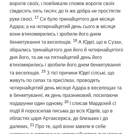
ворогів своїх, і повбивали споміж ворогів своїх
сїмдесять пять тисяч; до їх же добра не простягли
17
руки своєї.
Се було тринайцятого дня місяця
Адара; а на чотирнайцятий день сього ж місяця
вони втихомирились і зробили його днем
18
бенкетування та веселощів.
А Юдеї, що в Сузах,
збірались тринайцятого дня його й чотирнайцятого
дня його, та аж на пятнайцятий день його
втихомирились і зробили його днем бенкетування
19
та веселощів.
З тієї причини Юдеї сілські, що
живуть по селах та присїлках, проводять
чотирнайцятий день місяця Адара в веселощах та
в бенкетуваннї, як день празниковий, посилаючи
20
подарунки один одному.
І списав Мардохей сї
подїї й порозсилав письма до всїх Юдеїв, що в
областях царя Артаксеркса, до близьких і до
21
далеких,
Про те, щоб вони завели в себе