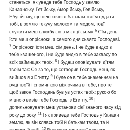
станеться, як уведе тебе Господь у землю
Канаанську, Гетійську, Аморійську, Гевійську,
Ебусійську, що нею клявся батькам твоїм оддати
тобі, в землю текучу молоком та медом, тодї
6
служити меш службу сю в місяцї сьому.
Сїм день
їсти меш опрісноки, а семого дня сьвято Господеві.
7
Опрісноки їсти меш сїм день, і не буде видко в
тебе квашеного, і не буде видко в тебе заквасу по
8
всїх займищах твоїх.
І будеш оповідувати дїтям
твоїм так: Се за те, що сотворив Господь менї, як
9
вийшов я з Египту.
І буде се в тебе знаменнєм на
руцї твоїй і споминкою між очима в тебе, про те
щоб закон Господень був ув устах твоїх: рукою бо
10
міцною вивів тебе Господь із Египту.
І
допильновувати меш установи сієї знаного часу від
11
року до року.
І як приведе тебе Господь у Канаан
землю, як він клявсь тобі й батькам твоїм, та й
12