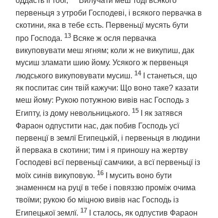
оддасть її тобі,
Вилучати меш тодї всякого
первеньця з утроби Господеві, і всякого первачка в
скотини, яка в тебе єсть. Первеньцї мусять бути
13
про Господа.
Всяке ж осля первачка
викуповувати меш ягням; коли ж не викупиш, дак
мусиш зламати шию йому. Усякого ж первеньця
14
людського викуповувати мусиш.
І станеться, що
як поспитає син твій кажучи: Що воно таке? казати
меш йому: Рукою потужною вивів нас Господь з
15
Египту, із дому невольницького.
І як затявся
Фараон одпустити нас, дак побив Господь усї
первенцї в землї Египецькій, і первеньця в людини
й первака в скотини; тим і я приношу на жертву
Господеві всї первеньцї самчики, а всї первеньцї із
16
моїх синів викуповую.
І мусить воно бути
знаменнєм на руцї в тебе і повяззю проміж очима
твоїми; рукою бо міцною вивів нас Господь із
17
Египецької землї.
І сталось, як одпустив Фараон