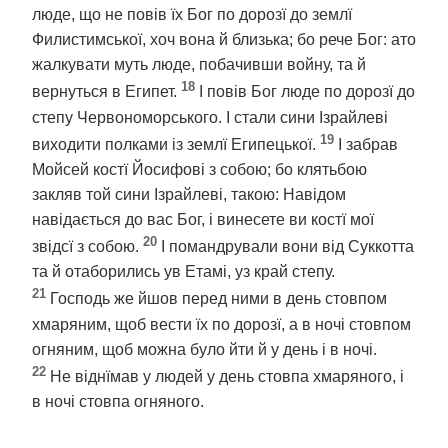
люде, що не повів їх Бог по дорозї до землї
Филистимської, хоч вона й близька; бо рече Бог: ато
жалкувати муть люде, побачивши войну, та й
18
вернуться в Египет.
І повів Бог люде по дорозї до
степу Червономорського. І стали сини Ізрайлеві
19
виходити полками із землї Египецької.
І забрав
Мойсей костї Йосифові з собою; бо клятьбою
закляв той сини Ізрайлеві, такою: Навідом
навідається до вас Бог, і винесете ви костї мої
20
звідсї з собою.
І помандрували вони від Суккотта
та й отаборились ув Етамі, уз край степу.
21
Господь же йшов перед ними в день стовпом
хмаряним, щоб вести їх по дорозї, а в ночі стовпом
огняним, щоб можна було йти й у день і в ночі.
22
Не віднїмав у людей у день стовпа хмаряного, і
в ночі стовпа огняного.