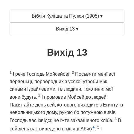
Біблія Куліша та Пулюя (1905) ▾
Вихід 13 ▾
Вихід 13
1
2
І рече Господь Мойсейові:
Посьвяти менї всї
первеньцї, первородних з усякої утроби між
синами Ізрайлевими, і в людини, і скотини: мої
3
вони будуть.
І промовив Мойсей до людей:
Памятайте день сей, которого виходите з Египту, із
невольницького дому, рукою бо потужною вивів
4
Господь вас ізвідсї; не їжте заквашеного хлїба.
В
+
5
сей день вас виведено в місяцї Абиб
.
І