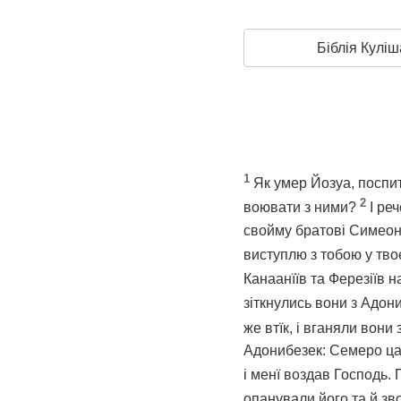
Біблія Куліш
1
Як умер Йозуа, поспит
2
воювати з ними?
І ре
свойму братові Симеоно
виступлю з тобою у тво
Канаанїїв та Ферезіїв н
зіткнулись вони з Адони
же втїк, і вганяли вони 
Адонибезек: Семеро цар
і менї воздав Господь. 
опанували його та й зв