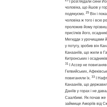
23
І розглядали сини Й
чоловіка, що йшов у гор
25
подякуємо.
Він і пок
чоловіка ж того і всю 
проложив йому прізвище
присїлків його, осадни
Мегидди з урочищами йог
у потугу, зробив він К
Канаанїїв, що жили в Газ
Китронських і осадників
31
І Ассер не повиганяв
Гелвийських, Афеківськ
33
повиганяли їх.
І Наф
Канаанїїв, що державил
Данїїв у горах і не дав
Саалбимі. Як почав же
займище Аморіїв від С