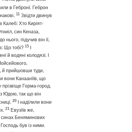
жили в Гебронї. Геброн
11
накові.
Звідти двинув
яв Калеб: Хто Киріят-
тниіл, син Кеназа,
до нього, підучив він її,
15
ав: Що тобі?
І
ї й водяні колодязї. І
 Мойсейового,
, й прийшовши туди,
и вони Канаанїїв, що
у прізвіще Горма-город.
 з Юдою, так що він
20
сницї.
І надїлили вони
21
их.
Евузіїв же,
ри синах Беняминових
Господь був із ними.