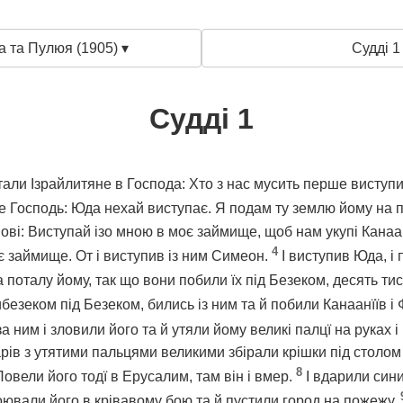
а та Пулюя (1905) ▾
Судді 1
Судді 1
али Ізрайлитяне в Господа: Хто з нас мусить перше виступит
че Господь: Юда нехай виступає. Я подам ту землю йому на 
ві: Виступай ізо мною в моє займище, щоб нам укупі Канаанї
4
є займище. От і виступив із ним Симеон.
І виступив Юда, і
а поталу йому, так що вони побили їх під Безеком, десять ти
безеком під Безеком, бились із ним та й побили Канаанїїв і 
за ним і зловили його та й утяли йому великі палцї на руках і
ів з утятими пальцями великими збірали крішки під столом 
8
Повели його тодї в Ерусалим, там він і вмер.
І вдарили син
оювали його в крівавому бою та й пустили город на пожежу.