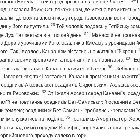
24
осифові Бетель — сей город прозивався перше Лузом —
І
од, і сказали йому: Ось покажи нам, де можна вломитись у г
азав їм, де можна вломитись у город, і завоювали вони город
26
родину його випустили.
Той чоловік подавсь у Гетійську зем
27
 Луз. Так зветься він і по сей день.
І Манассій не прогнав
ків Дора з урочищами його, осадників Іблеаму з урочищами йо
о. Так і вдалось Канаанїям зістатись на житлї в цїй країнї.
29
анаанїїв свойми крепаками, а повиганяти не повиганяв,
І Е
30
ері; так і зістались Канаанїї на житлї в Газері.
І Зебулон 
 Наглолських; так і зостались Канаанїї проміж ними на житлї,
 осадників Акковських і осадників Сидонських і Ахлавських,
32
их та Реховських.
От і жили Ассерії серед Канаанїїв, осадн
талїй не повиганяв осадників Бет-Самиських й осадників Бет
и землею; осадники ж Бет-Самиські зробились крепаками їх
35
али їм спускатись на поділлє.
І остались Аморії на горі Хере
 брати над ними гору дом Йосифів, поробились вони крепак
корпийонового проходу далеко в гори.