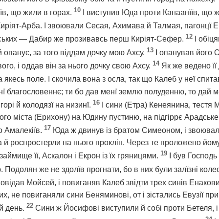
10
в, що жили в горах.
І виступив Юда проти Канаанїїв, що 
ріят-Арба. І звоювали Сесая, Ахимава й Талмая, пагонцї Е
12
ських — Дабир же прозивавсь перш Киріят-Сефер.
І обіц
13
 опанує, за того віддам дочку мою Ахсу.
І опанував його О
14
го, і оддав він за нього дочку свою Ахсу.
Як же ведено її 
якесь поле. І скочила вона з осла, так що Калеб у неї спит
ї благословеннє; ти бо дав менї землю полуденню, то дай мен
16
горі й колодязї на низинї.
І сини (Етра) Кенеянина, тестя
го міста (Ерихону) на Юдину пустиню, на підгіррє Арадське
17
о Амалекіїв.
Юда ж двинув із братом Симеоном, і звоювал
а й роспростерли на нього проклін. Через те проложено йом
19
займище її, Аскалон і Екрон із їх гряницями.
І був Господь
 Подолян же не здолїв прогнати, бо в них були залїзні коле
повідав Мойсей, і повиганяв Калеб звідти трех синів Енаков
х, не повиганяли сини Беняминові, от і зістались Евузії п
22
й день.
Сини ж Йосифові виступили й собі проти Бетеля, і 