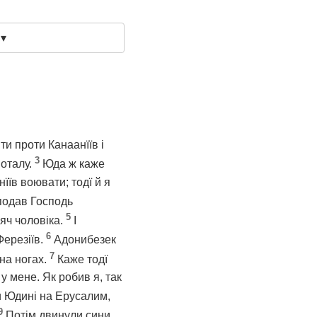
 ▾
и проти Канаанїїв і
3
поталу.
Юда ж каже
їв воювати; тодї й я
 подав Господь
5
сяч чоловіка.
І
6
Ферезіїв.
Адонибезек
7
 на ногах.
Каже тодї
у мене. Як робив я, так
и Юдині на Ерусалим,
9
Потім двинули сини