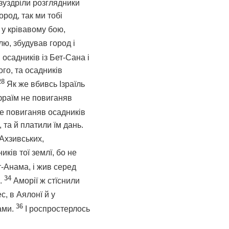
 зуздріли розглядники
ород, так ми тобі
 у крівавому бою,
лю, збудував город і
 осадників із Бет-Сана і
го, та осадників
28
Як же вбивсь Ізраїль
фраїм не повиганяв
не повиганяв осадників
 та й платили їм дань.
 Ахзивських,
иків тої землї, бо не
-Анама, і жив серед
34
.
Аморії ж стїснили
с, в Аялонї й у
36
ами.
І роспростерлось