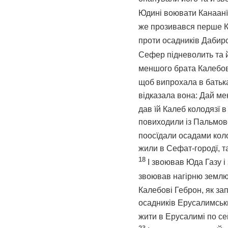
Юдині воювати Канаанїї
же прозивався перше Ки
проти осадників Дабир
Сефер підневолить та й
меншого брата Калебово
щоб випрохала в батька 
відказала вона: Дай мен
дав їй Калеб колодязї в 
повиходили із Пальмово
поосїдали осадами кол
жили в Сефат-городї, т
18
І звоював Юда Газу і 
звоював нагірню землю.
Калебові Геброн, як за
осадників Ерусалимськи
жити в Ерусалимі по се