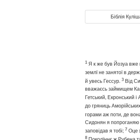
Біблія Куліш
1
Я к же був Йозуа вже 
землї не занятої в дер
3
й увесь Гессур.
Від Си
вважаєсь займищем Кана
Гетський, Екронський і
до гряниць Аморійськи
горами аж поти, де вон
Сидонян я попроганяю са
7
заповідав я тобі;
Оце 
8
Поколїннє ж Рубена т