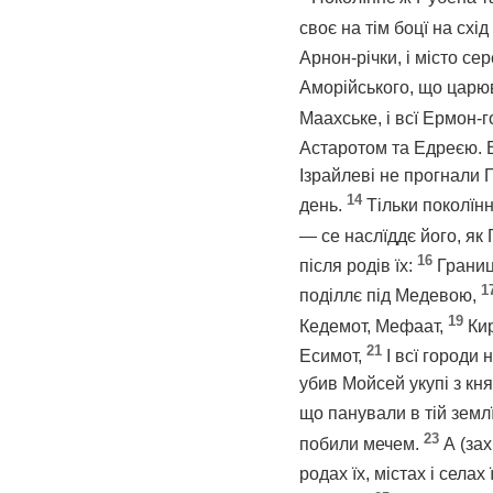
своє на тім боцї на схі
Арнон-річки, і місто с
Аморійського, що царюв
Маахське, і всї Ермон-г
Астаротом та Едреєю. В
Ізрайлеві не прогнали Г
14
день.
Тільки поколїн
— се наслїддє його, як
16
після родів їх:
Границ
1
поділлє під Медевою,
19
Кедемот, Мефаат,
Ки
21
Есимот,
І всї городи
убив Мойсей укупі з кн
що панували в тій земл
23
побили мечем.
А (за
родах їх, містах і селах 