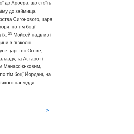
ої до Ароера, що стоїть
наїму до займища
арства Сигонового, царя
ря, по тім боцї
29
 їх.
Мойсей надїлив і
ини в півколїнї
усе царство Огове,
лааду, та Астарот і
им Манассієнковим,
по тім боцї Йорданї, на
якого наслїддя:
>