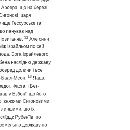
 Ароера, що на березї
 Сигонові, царя
мище Гессурське та
 що панував над
13
 повиганяв.
Але сини
 між Ізрайльом по сей
пода, Бога Ізрайлевого
убена наслїдню державу
посеред долини і все
18
ет-Баал-Меон,
Яаца,
едот, Фасга, і Бет-
вав у Езбонї, що його
ою, князями Сигоновими,
 з иншими, що їх
слїддє Рубенїїв, по
, земельню державу по