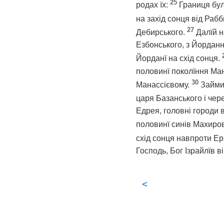
25
родах їх:
Границя бул
на захід сонця від Рабб
27
Дебирського.
Далїй н
Езбонського, з Йорданн
Йорданї на схід сонця.
половинї поколїння Ман
30
Манассієвому.
Займи
царя Базанського і чере
Едрея, головні городи 
половинї синів Махиров
схід сонця навпроти Ер
Господь, Бог Ізрайлїв ві
<