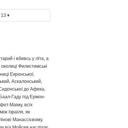
 13 ▾
арий і вбивсь у лїта, а
ї околицї Филистимські
ницї Екронської,
ький, Аскалонський,
Сидонської до Афека,
 Баал-Гаду під Ермон-
фот-Маіму, всїх
іж Ізраїля, як
лїнові Манассієвому.
и від Мойсея наслїддє