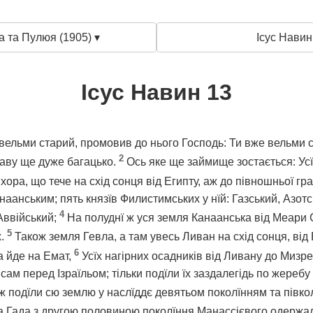
а та Пулюя (1905) ▾
Ісус Навин
Ісус Навин 13
вельми старий, промовив до нього Господь: Ти вже вельми ст
2
жаву ще дуже багацько.
Ось яке ще займище зостається: Ус
хора, що тече на схід сонця від Египту, аж до півношньої гра
анським; пять князїв Филистимських у нїй: Газський, Азотс
4
 Аввійський;
На полуднї ж уся земля Канаанська від Меари 
5
х.
Також земля Гевла, а там увесь Ливан на схід сонця, від
6
а йде на Емат,
Усїх нагірних осадників від Ливану до Мизре
м перед Ізраїльом; тільки подїли їх заздалегідь по жеребу м
ж подїли сю землю у наслїддє девятьом поколїнням та півко
а Гада з другою половиною поколїння Манассієвого одержал