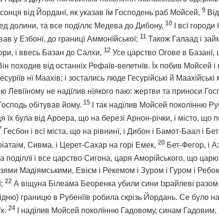
9
д сонця від Йорданї, як указав їм Господень раб Мойсей,
Від
10
еред долини, та все подїллє Медева до Дибону,
І всї городи
11
ав у Езбонї, до границї Аммонїйської;
Також Галаад і зай
12
ори, і ввесь Базан до Салхи,
Усе царство Огове в Базанї,
ін походив від останнїх Рефаїв-велетнїв. Їх побив Мойсей і
есуріїв нї Маахів; і зостались люде Гесурійські й Маахійські
ню Левіїному не надїлив нїякого паю: жертви та приноси Гос
15
 Господь обітував йому.
І так надїлив Мойсей поколїнню Р
я їх була від Ароера, що на березї Арнон-річки, і місто, що 
7
Гесбон і всї міста, що на рівнинї, і Дибон і Бамот-Баал і Б
20
ріатаім, Сивма, і Церет-Сахар на горі Емек,
Бет-Фегор, і Аз
 на поділлї і все царство Сигона, царя Аморійського, що царю
язями Мадіямськими, Евієм і Рекемом і Зуром і Гуром і Реб
22
ї;
А віщуна Білеама Беоренка убили сини Ізрайлеві разом
хідню) границю в Рубенїїв робила скрізь Йордань. Се було на
24
їх.
І надїлив Мойсей поколїнню Гадовому, синам Гадовим