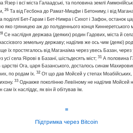
а Язер і всї міста Галаадські, та половина землї Аммонїйськ
26
и,
Та від Гесбона до Рамат-Мицфи і Бетониму, і від Мага
а поділлї Бет-Гарам і Бет-Нимра і Сихот і Зафон, останок ц
ю яко гряницею аж до полуденнього конця Киннеретського мо
28
Се наслїдня держава (деяких) родин Гадових, міста й села
ассієвого земельну державу; надїлив же ось чим (деякі) род
ще їх простягалось від Маганаіма через увесь Базан, через 
31
з усї села Яірові в Базанї, шістьдесять міст;
А половина Га
в царстві Ога, царя Базанського, досталось синам Махиров
32
их, по родам їх.
От що дав Мойсей у степах Моабійських, 
33
ихону.
Однакже поколїнню Левіїному не надїлив Мойсей нї
н сам їх наслїддє, як він й обітував їм.
≡
Підтримка через Bitcoin